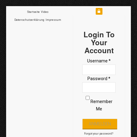
Startseite
Video
Datenschutzerklärung
Impressum
Login To
Your
Account
Username *
Password *
Remember
Me
Forgot your password?