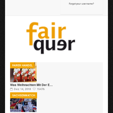
Forgot your username?
FAIRER HANDEL
Was Weihnachten Mit Der E…
Dez 14, 2018
15476
SACHSENWATCH