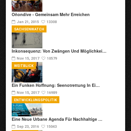
Oñondive - Gemeinsam Mehr Erreichen
Jan 21, 2015
13308
SACHSENWATCH
Inkonsequenz: Von Zwängen Und Möglichkei…
Nov 15, 2017
10579
WEITBLICK
Ein Funken Hoffnung: Seenotrettung In Ei…
Nov 15, 2017
16989
ENTWICKLUNGSPOLITIK
Eine Neue Urbane Agenda Für Nachhaltige …
Sep 23, 2016
15043