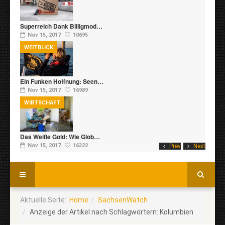
Superreich Dank Billigmod…
Nov 15, 2017
10695
WEITBLICK
Ein Funken Hoffnung: Seen…
Nov 15, 2017
16989
WIRTSCHAFT
Das Weiße Gold: Wie Glob…
Nov 15, 2017
16322
Prev
Next
Aktuelle Seite:
Home
SachsenWatch
Anzeige der Artikel nach Schlagwörtern: Kolumbien