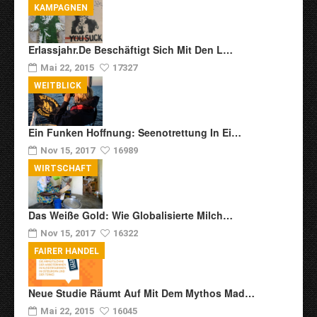
KAMPAGNEN
Erlassjahr.de Beschäftigt Sich Mit Den L…
Mai 22, 2015
17327
WEITBLICK
Ein Funken Hoffnung: Seenotrettung In Ei…
Nov 15, 2017
16989
WIRTSCHAFT
Das Weiße Gold: Wie Globalisierte Milch…
Nov 15, 2017
16322
FAIRER HANDEL
Neue Studie Räumt Auf Mit Dem Mythos Mad…
Mai 22, 2015
16045