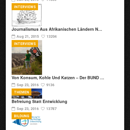
INTERVIEWS
Journalismus Aus Afrikanischen Ländern N…
Aug 21, 2015
13204
INTERVIEWS
Von Konsum, Kohle Und Katzen – Der BUND …
Sep 23, 2016
9136
THEMEN
Befreiung Statt Entwicklung
Sep 23, 2016
13787
BILDUNG