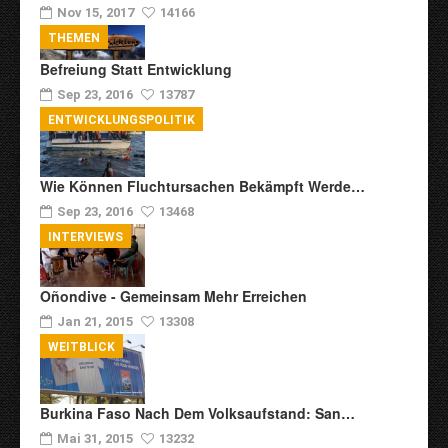
Nov 15, 2017
14166
THEMEN
Befreiung Statt Entwicklung
Sep 23, 2016
13787
ENTWICKLUNGSPOLITIK
Wie Können Fluchtursachen Bekämpft Werde…
Sep 23, 2016
13468
INTERVIEWS
Oñondive - Gemeinsam Mehr Erreichen
Jan 21, 2015
13308
WEITBLICK
Burkina Faso Nach Dem Volksaufstand: San…
Mai 31, 2015
13232