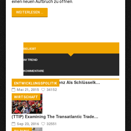
einen neuen Aufbruch zu öffnen.
WEITERLESEN ...
BELIEBT
IM TREND
KOMMENTARE
Transkulturelle Kompetenz Als Schlüsselk…
ENTWICKLUNGSPOLITIK
Mai 21, 2015
34152
WIRTSCHAFT
(TTIP) Examining The Transatlantic Trade…
Sep 23, 2016
32551