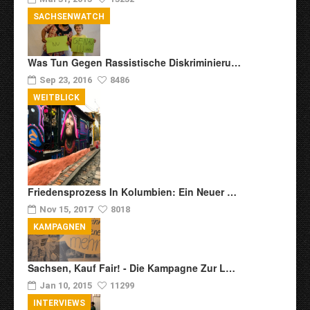
SACHSENWATCH
Was Tun Gegen Rassistische Diskriminieru…
Sep 23, 2016
8486
WEITBLICK
Friedensprozess In Kolumbien: Ein Neuer …
Nov 15, 2017
8018
KAMPAGNEN
Sachsen, Kauf Fair! - Die Kampagne Zur L…
Jan 10, 2015
11299
INTERVIEWS