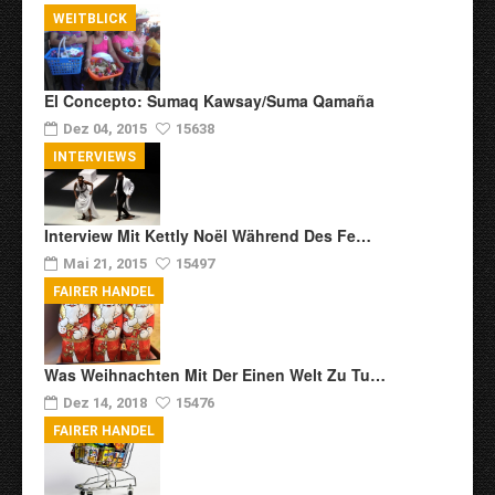
WEITBLICK
El Concepto: Sumaq Kawsay/Suma Qamaña
Dez 04, 2015
15638
INTERVIEWS
Interview Mit Kettly Noël Während Des Fe…
Mai 21, 2015
15497
FAIRER HANDEL
Was Weihnachten Mit Der Einen Welt Zu Tu…
Dez 14, 2018
15476
FAIRER HANDEL