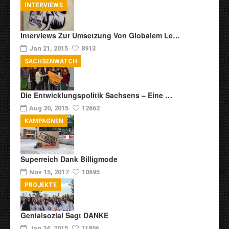
INTERVIEWS
Interviews Zur Umsetzung Von Globalem Le…
Jan 21, 2015
8913
SACHSENWATCH
Die Entwicklungspolitik Sachsens – Eine …
Aug 20, 2015
12662
KAMPAGNEN
Superreich Dank Billigmode
Nov 15, 2017
10695
PROJEKTE
Genialsozial Sagt DANKE
Jan 24, 2015
11806