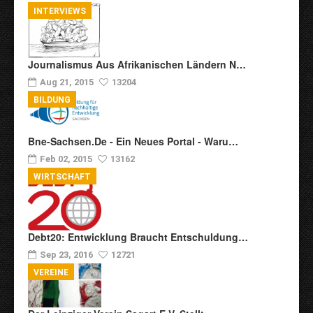
INTERVIEWS
Journalismus Aus Afrikanischen Ländern N…
Aug 21, 2015
13204
BILDUNG
Bne-Sachsen.de - Ein Neues Portal - Waru…
Feb 02, 2015
13162
WIRTSCHAFT
Debt20: Entwicklung Braucht Entschuldung…
Sep 23, 2016
12721
VEREINE