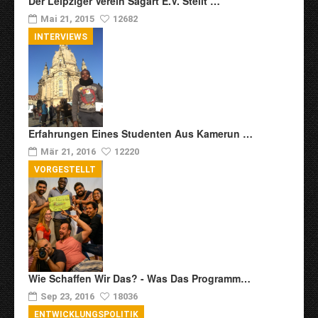
Der Leipziger Verein Sagart E.V. Stellt …
Mai 21, 2015
12682
INTERVIEWS
Erfahrungen Eines Studenten Aus Kamerun …
Mär 21, 2016
12220
VORGESTELLT
Wie Schaffen Wir Das? - Was Das Programm…
Sep 23, 2016
18036
ENTWICKLUNGSPOLITIK