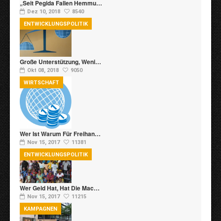
„Seit Pegida Fallen Hemmu…
Dez 10, 2018
8540
ENTWICKLUNGSPOLITIK
Große Unterstützung, Weni…
Okt 08, 2018
9050
WIRTSCHAFT
Wer Ist Warum Für Freihan…
Nov 15, 2017
11381
ENTWICKLUNGSPOLITIK
Wer Geld Hat, Hat Die Mac…
Nov 15, 2017
11215
KAMPAGNEN