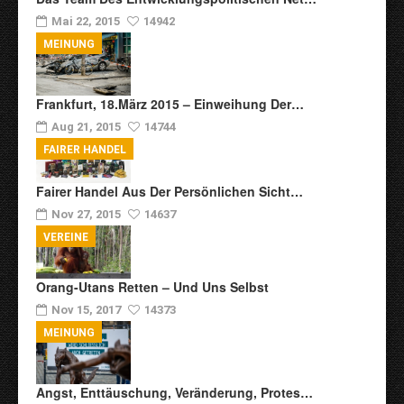
Mai 22, 2015
14942
MEINUNG
Frankfurt, 18.März 2015 – Einweihung Der…
Aug 21, 2015
14744
FAIRER HANDEL
Fairer Handel Aus Der Persönlichen Sicht…
Nov 27, 2015
14637
VEREINE
Orang-Utans Retten – Und Uns Selbst
Nov 15, 2017
14373
MEINUNG
Angst, Enttäuschung, Veränderung, Protes…