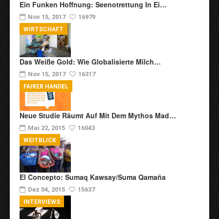
Ein Funken Hoffnung: Seenotrettung In Ei…
Nov 15, 2017
16979
WIRTSCHAFT
Das Weiße Gold: Wie Globalisierte Milch…
Nov 15, 2017
16317
FAIRER HANDEL
Neue Studie Räumt Auf Mit Dem Mythos Mad…
Mai 22, 2015
16043
WEITBLICK
El Concepto: Sumaq Kawsay/Suma Qamaña
Dez 04, 2015
15637
INTERVIEWS