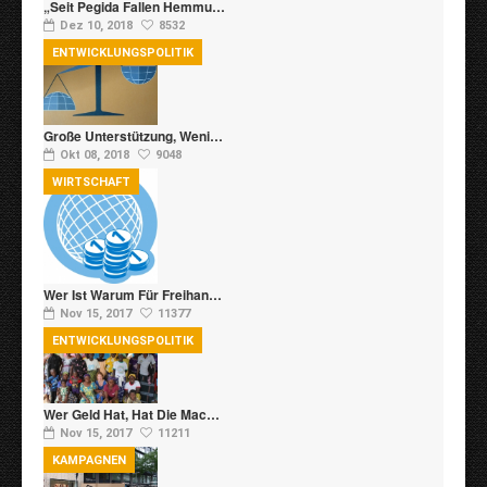
„Seit Pegida Fallen Hemmu…
Dez 10, 2018
8532
ENTWICKLUNGSPOLITIK
Große Unterstützung, Weni…
Okt 08, 2018
9048
WIRTSCHAFT
Wer Ist Warum Für Freihan…
Nov 15, 2017
11377
ENTWICKLUNGSPOLITIK
Wer Geld Hat, Hat Die Mac…
Nov 15, 2017
11211
KAMPAGNEN