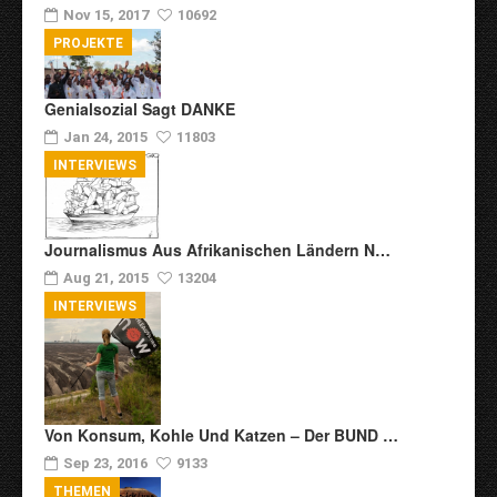
Nov 15, 2017
10692
PROJEKTE
Genialsozial Sagt DANKE
Jan 24, 2015
11803
INTERVIEWS
Journalismus Aus Afrikanischen Ländern N…
Aug 21, 2015
13204
INTERVIEWS
Von Konsum, Kohle Und Katzen – Der BUND …
Sep 23, 2016
9133
THEMEN