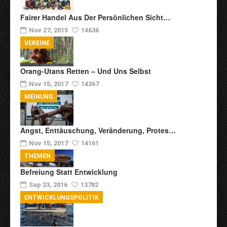
Fairer Handel Aus Der Persönlichen Sicht…
Nov 27, 2015
14636
VEREINE
Orang-Utans Retten – Und Uns Selbst
Nov 15, 2017
14367
MEINUNG
Angst, Enttäuschung, Veränderung, Protes…
Nov 15, 2017
14161
THEMEN
Befreiung Statt Entwicklung
Sep 23, 2016
13782
ENTWICKLUNGSPOLITIK