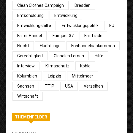
Clean Clothes Campaign
Dresden
Entschuldung
Entwicklung
Entwicklungshilfe
Entwicklungspolitik
EU
Fairer Handel
Fairquer 37
FairTrade
Flucht
Flüchtlinge
Freihandelsabkommen
Gerechtigkeit
Globales Lernen
Hilfe
Interview
Klimaschutz
Kohle
Kolumbien
Leipzig
Mittelmeer
Sachsen
TTIP
USA
Verzeihen
Wirtschaft
THEMENFELDER