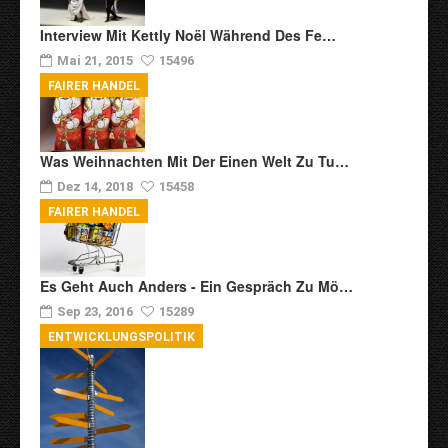
Interview Mit Kettly Noël Während Des Fe…
Mai 21, 2015
15496
FAIRER HANDEL
Was Weihnachten Mit Der Einen Welt Zu Tu…
Dez 14, 2018
15458
FAIRER HANDEL
Es Geht Auch Anders - Ein Gespräch Zu Mö…
Sep 23, 2016
15289
ENTWICKLUNGSPOLITIK