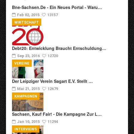
Bne-Sachsen.de - Ein Neues Portal - Waru…
Feb 02, 2015
13157
WIRTSCHAFT
Debt20: Entwicklung Braucht Entschuldung…
Sep 23, 2016
12720
VEREINE
Der Leipziger Verein Sagart E.V. Stellt …
Mai 21, 2015
12679
KAMPAGNEN
Sachsen, Kauf Fair! - Die Kampagne Zur L…
Jan 10, 2015
11294
INTERVIEWS