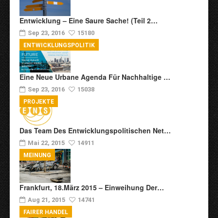
Entwicklung – Eine Saure Sache! (Teil 2…
Sep 23, 2016
15180
ENTWICKLUNGSPOLITIK
Eine Neue Urbane Agenda Für Nachhaltige …
Sep 23, 2016
15038
PROJEKTE
Das Team Des Entwicklungspolitischen Net…
Mai 22, 2015
14911
MEINUNG
Frankfurt, 18.März 2015 – Einweihung Der…
Aug 21, 2015
14741
FAIRER HANDEL