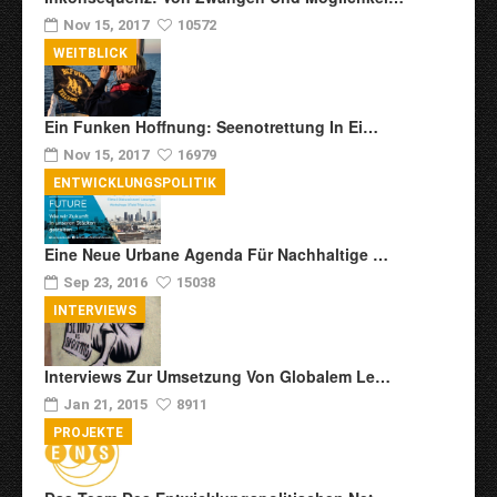
Nov 15, 2017
10572
WEITBLICK
Ein Funken Hoffnung: Seenotrettung In Ei…
Nov 15, 2017
16979
ENTWICKLUNGSPOLITIK
Eine Neue Urbane Agenda Für Nachhaltige …
Sep 23, 2016
15038
INTERVIEWS
Interviews Zur Umsetzung Von Globalem Le…
Jan 21, 2015
8911
PROJEKTE