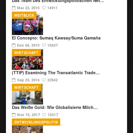
Das Team Des Entwicklungspolitischen Net…
Mai 22, 2015
14911
WEITBLICK
El Concepto: Sumaq Kawsay/Suma Qamaña
Dez 04, 2015
15637
WIRTSCHAFT
(TTIP) Examining The Transatlantic Trade…
Sep 23, 2016
32542
WIRTSCHAFT
Das Weiße Gold: Wie Globalisierte Milch…
Nov 15, 2017
16317
ENTWICKLUNGSPOLITIK