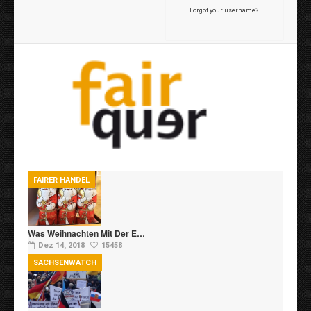
Forgot your username?
FAIRER HANDEL
Was Weihnachten Mit Der E…
Dez 14, 2018
15458
SACHSENWATCH