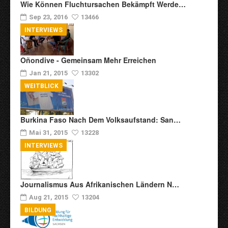
Wie Können Fluchtursachen Bekämpft Werde…
Sep 23, 2016
13466
INTERVIEWS
Oñondive - Gemeinsam Mehr Erreichen
Jan 21, 2015
13302
WEITBLICK
Burkina Faso Nach Dem Volksaufstand: San…
Mai 31, 2015
13228
INTERVIEWS
Journalismus Aus Afrikanischen Ländern N…
Aug 21, 2015
13204
BILDUNG