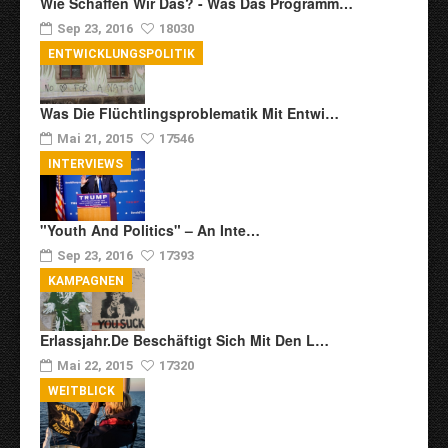
Wie Schaffen Wir Das? - Was Das Programm…
Sep 23, 2016
18030
ENTWICKLUNGSPOLITIK
Was Die Flüchtlingsproblematik Mit Entwi…
Mai 21, 2015
17546
INTERVIEWS
"Youth And Politics" – An Inte…
Sep 23, 2016
17393
KAMPAGNEN
Erlassjahr.de Beschäftigt Sich Mit Den L…
Mai 22, 2015
17320
WEITBLICK