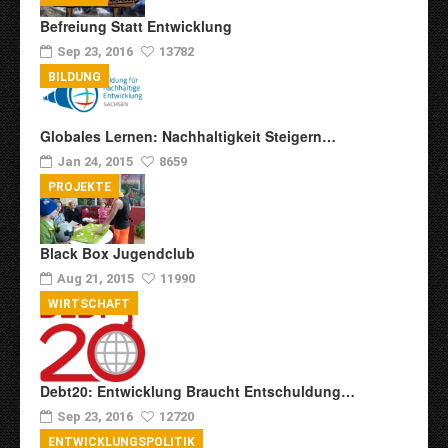
Befreiung Statt Entwicklung
Sep 23, 2016
13782
BILDUNG
Globales Lernen: Nachhaltigkeit Steigern…
Jan 24, 2015
8659
PROJEKTE
Black Box Jugendclub
Aug 21, 2015
11990
WIRTSCHAFT
Debt20: Entwicklung Braucht Entschuldung…
Sep 23, 2016
12720
ENTWICKLUNGSPOLITIK