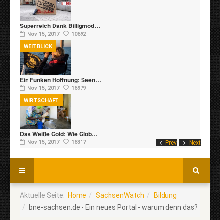
Superreich Dank Billigmod…
Nov 15, 2017
10692
WEITBLICK
Ein Funken Hoffnung: Seen…
Nov 15, 2017
16979
WIRTSCHAFT
Das Weiße Gold: Wie Glob…
Nov 15, 2017
16317
Prev
Next
Aktuelle Seite:
Home
SachsenWatch
Bildung
bne-sachsen.de - Ein neues Portal - warum denn das?