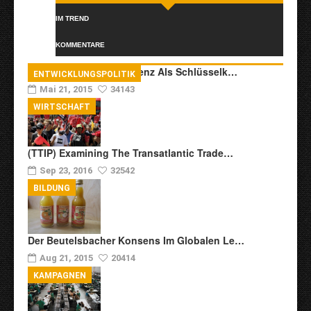
IM TREND
KOMMENTARE
Transkulturelle Kompetenz Als Schlüsselk…
ENTWICKLUNGSPOLITIK
Mai 21, 2015
34143
WIRTSCHAFT
(TTIP) Examining The Transatlantic Trade…
Sep 23, 2016
32542
BILDUNG
Der Beutelsbacher Konsens Im Globalen Le…
Aug 21, 2015
20414
KAMPAGNEN