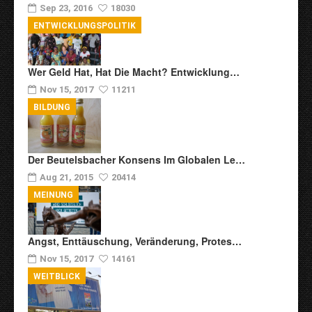
Sep 23, 2016
18030
ENTWICKLUNGSPOLITIK
Wer Geld Hat, Hat Die Macht? Entwicklung…
Nov 15, 2017
11211
BILDUNG
Der Beutelsbacher Konsens Im Globalen Le…
Aug 21, 2015
20414
MEINUNG
Angst, Enttäuschung, Veränderung, Protes…
Nov 15, 2017
14161
WEITBLICK