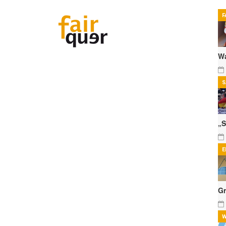
F
Wa
S
„S
E
Gr
W