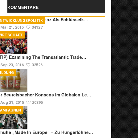
KOMMENTARE
anskulturelle Kompetenz Als Schlüsselk…
ENTWICKLUNGSPOLITIK
Mai 21, 2015
34127
WIRTSCHAFT
TIP) Examining The Transatlantic Trade…
Sep 23, 2016
32526
ILDUNG
r Beutelsbacher Konsens Im Globalen Le…
Aug 21, 2015
20395
KAMPAGNEN
huhe „Made In Europe“ – Zu Hungerlöhne…