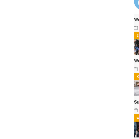
We
E
We
K
Su
W