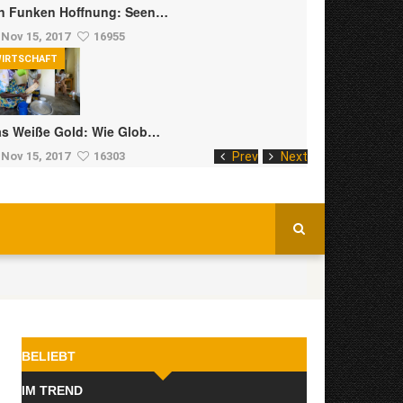
n Funken Hoffnung: Seen…
Nov 15, 2017
16955
IRTSCHAFT
s Weiße Gold: Wie Glob…
Nov 15, 2017
16303
Prev
Next
BELIEBT
IM TREND