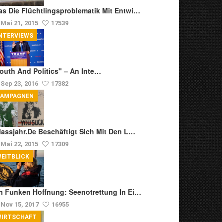
s Die Flüchtlingsproblematik Mit Entwi…
Mai 21, 2015
17539
NTERVIEWS
outh And Politics" – An Inte…
Sep 23, 2016
17382
KAMPAGNEN
lassjahr.de Beschäftigt Sich Mit Den L…
Mai 22, 2015
17309
EITBLICK
n Funken Hoffnung: Seenotrettung In Ei…
Nov 15, 2017
16955
WIRTSCHAFT