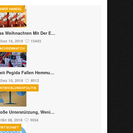
AIRER HANDEL
s Weihnachten Mit Der E…
Dez 14, 2018
15403
ACHSENWATCH
eit Pegida Fallen Hemmu…
Dez 10, 2018
8512
NTWICKLUNGSPOLITIK
oße Unterstützung, Weni…
Okt 08, 2018
9034
IRTSCHAFT