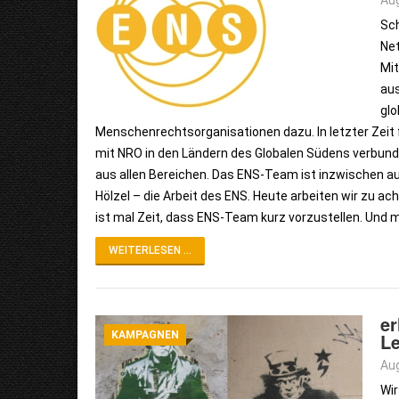
Aug
Sch
Net
Mit
aus
glo
Menschenrechtsorganisationen dazu. In letzter Zeit f
mit NRO in den Ländern des Globalen Südens verbunden
aus allen Bereichen. Das ENS-Team ist inzwischen au
Hölzel – die Arbeit des ENS. Heute arbeiten wir zu ac
ist mal Zeit, dass ENS-Team kurz vorzustellen. Und m
WEITERLESEN ...
er
KAMPAGNEN
Le
Aug
Wir