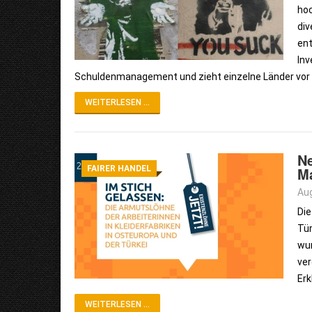
hoc
div
ent
Inv
Schuldenmanagement und zieht einzelne Länder vor 
WEITERLESEN ...
Ne
FAIRER HANDEL
M
Aug
Die
Tür
wur
ver
Erk
WEITERLESEN ...