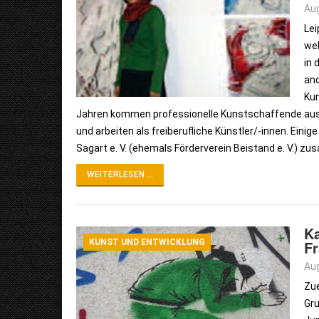
Aug
Lei
wel
in 
and
Kun
Jahren kommen professionelle Kunstschaffende aus v
und arbeiten als freiberufliche Künstler/-innen. Eini
Sagart e. V. (ehemals Förderverein Beistand e. V.) 
WEITERLESEN ...
Ka
KUNST UND ENTWICKLUNG
Fr
Aug
Zue
Gru