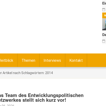
Ei
W
Da
eitblick
Themen
Interviews
Kontakt
r Artikel nach Schlagwörtern: 2014
s Team des Entwicklungspolitischen
tzwerkes stellt sich kurz vor!