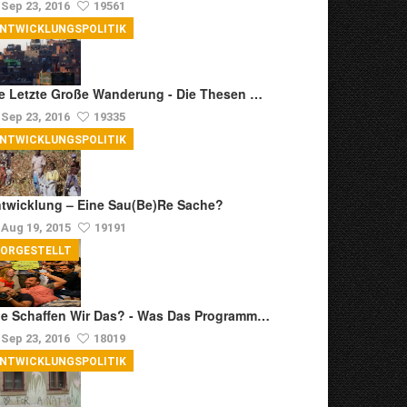
Sep 23, 2016
19561
ENTWICKLUNGSPOLITIK
e Letzte Große Wanderung - Die Thesen …
Sep 23, 2016
19335
ENTWICKLUNGSPOLITIK
twicklung – Eine Sau(be)re Sache?
Aug 19, 2015
19191
VORGESTELLT
e Schaffen Wir Das? - Was Das Programm…
Sep 23, 2016
18019
ENTWICKLUNGSPOLITIK