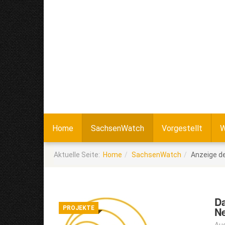
Home
SachsenWatch
Vorgestellt
W
Aktuelle Seite:
Home
SachsenWatch
Anzeige de
Da
PROJEKTE
Ne