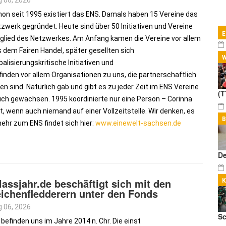
 06, 2026
on seit 1995 existiert das ENS. Damals haben 15 Vereine das
zwerk gegründet. Heute sind über 50 Initiativen und Vereine
Tr
glied des Netzwerkes. Am Anfang kamen die Vereine vor allem
 dem Fairen Handel, später gesellten sich
balisierungskritische Initiativen und
inden vor allem Organisationen zu uns, die partnerschaftlich
 sind. Natürlich gab und gibt es zu jeder Zeit im ENS Vereine
(T
ch gewachsen. 1995 koordinierte nur eine Person – Corinna
ht, wenn auch niemand auf einer Vollzeitstelle. Wir denken, es
B
ehr zum ENS findet sich hier:
www.einewelt-sachsen.de
De
lassjahr.de beschäftigt sich mit den
ichenfledderern unter den Fonds
 06, 2026
Sc
 befinden uns im Jahre 2014 n. Chr. Die einst