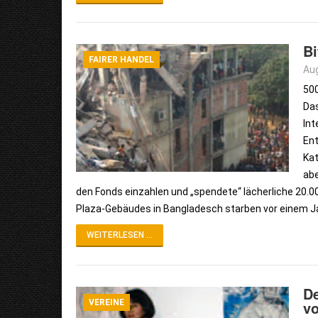
Bi
FAIRER HANDEL
Aug
500
Das
Int
Ent
Kat
abe
den Fonds einzahlen und „spendete“ lächerliche 20.
Plaza-Gebäudes in Bangladesch starben vor einem Jah
WEITERLESEN ...
De
VEREINE
vo