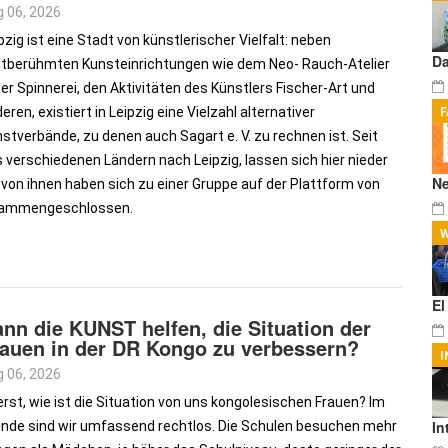
 06, 2026
pzig ist eine Stadt von künstlerischer Vielfalt: neben
Da
tberühmten Kunsteinrichtungen wie dem Neo- Rauch-Atelier
der Spinnerei, den Aktivitäten des Künstlers Fischer-Art und
eren, existiert in Leipzig eine Vielzahl alternativer
F
stverbände, zu denen auch Sagart e. V. zu rechnen ist. Seit
erschiedenen Ländern nach Leipzig, lassen sich hier nieder
Ne
ge von ihnen haben sich zu einer Gruppe auf der Plattform von
zusammengeschlossen.
W
E
nn die KUNST helfen, die Situation der
auen in der DR Kongo zu verbessern?
I
 06, 2026
rst, wie ist die Situation von uns kongolesischen Frauen? Im
In
nde sind wir umfassend rechtlos. Die Schulen besuchen mehr