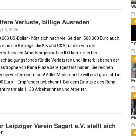
Wa
ttere Verluste, billige Ausreden
I
 06, 2026
.000 US-Dollar - hört sich nach viel Geld an, 500.000 Euro auch.
"Y
 sind die Beträge, die KiK und C&A für den von der
ernationalen Arbeitsorganisation ILO kontrollierten
schädigungsfonds für die Verletzten und Hinterbliebenen der
astrophe von Rana Plaza bereitgestellt haben. Sie reichen
r bei weitem nicht aus! Adler Modemärkte will erst gar nicht in
Er
000 Euro – Empfänger unbekannt. Bei dem Einsturz des Rana-
r mehr als 1130 Arbeiterinnen und Arbeiter.
W
Ei
r Leipziger Verein Sagart e.V. stellt sich
r