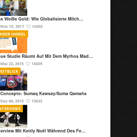
s Weiße Gold: Wie Globalisierte Milch…
Nov 15, 2017
16303
AIRER HANDEL
ue Studie Räumt Auf Mit Dem Mythos Mad…
Mai 22, 2015
16039
EITBLICK
l Concepto: Sumaq Kawsay/Suma Qamaña
Dez 04, 2015
15632
NTERVIEWS
terview Mit Kettly Noël Während Des Fe…