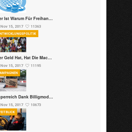
r Ist Warum Für Freihan…
Nov 15, 2017
11363
NTWICKLUNGSPOLITIK
r Geld Hat, Hat Die Mac…
Nov 15, 2017
11195
AMPAGNEN
perreich Dank Billigmod…
Nov 15, 2017
10673
EITBLICK