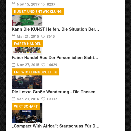
Nov 15, 2017
8237
KUNST UND ENTWICKLUNG
Kann Die KUNST Helfen, Die Situation Der…
Mai 21, 2015
8645
FAIRER HANDEL
Fairer Handel Aus Der Persönlichen Sicht…
Nov 27, 2015
14629
ENTWICKLUNGSPOLITIK
Die Letzte Große Wanderung - Die Thesen …
Sep 23, 2016
19337
WIRTSCHAFT
„Compact With Africa“: Startschuss Für D…