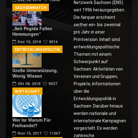
Netzwerk Sachsen (ENS)
SACHSENWATCH
seit 1996 herausgegeben.
Die
fairquer
erscheint
seither ein- bis zweimal
„Seit Pegida Fallen
pro Jahr in einer
Hemmungen“
Printversion. Inhalt sind
Dez 10, 2018
8516
entwicklungspolitische
ENTWICKLUNGSPOLITIK
Themen mit einem
Schwerpunkt auf
Sachsen: Aktivitäten von
Große Unterstützung,
Wenig Wissen
Vereinen und Gruppen,
Projekte, Informationen
Okt 08, 2018
9037
über die
WIRTSCHAFT
Entwicklungspolitik in
Sachsen. Darüber hinaus
werden nationale und
Wer Ist Warum Für
internationale Kampagnen
Freihandel?
vorgestellt. Es werden
Nov 15, 2017
11367
zahlreiche