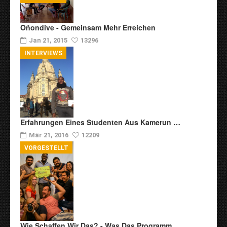
Oñondive - Gemeinsam Mehr Erreichen
Jan 21, 2015
13296
INTERVIEWS
Erfahrungen Eines Studenten Aus Kamerun …
Mär 21, 2016
12209
VORGESTELLT
Wie Schaffen Wir Das? - Was Das Programm…