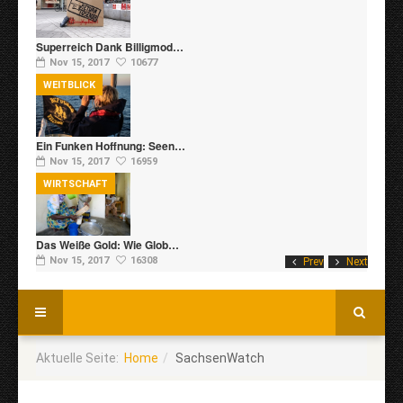
Superreich Dank Billigmod…
Nov 15, 2017
10677
WEITBLICK
Ein Funken Hoffnung: Seen…
Nov 15, 2017
16959
WIRTSCHAFT
Das Weiße Gold: Wie Glob…
Nov 15, 2017
16308
Prev
Next
Aktuelle Seite:
Home
SachsenWatch