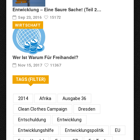
Entwicklung – Eine Saure Sache! (Teil 2…
Sep 23, 2016
15172
WIRTSCHAFT
Wer Ist Warum Für Freihandel?
Nov 15, 2017
11367
TAGS (FILTER)
2014
Afrika
Ausgabe 36
Clean Clothes Campaign
Dresden
Entschuldung
Entwicklung
Entwicklungshilfe
Entwicklungspolitik
EU