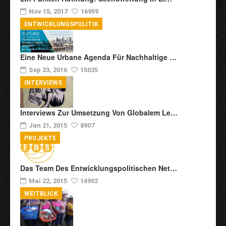
Nov 15, 2017
16959
ENTWICKLUNGSPOLITIK
Eine Neue Urbane Agenda Für Nachhaltige …
Sep 23, 2016
15035
INTERVIEWS
Interviews Zur Umsetzung Von Globalem Le…
Jan 21, 2015
8907
PROJEKTE
Das Team Des Entwicklungspolitischen Net…
Mai 22, 2015
14902
WEITBLICK