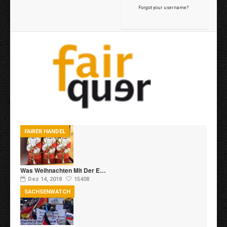
Forgot your username?
FAIRER HANDEL
Was Weihnachten Mit Der E…
Dez 14, 2018
15408
SACHSENWATCH