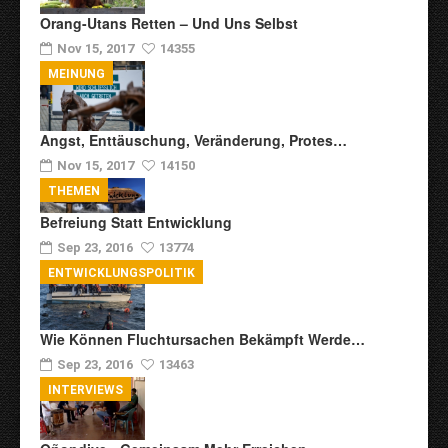
Orang-Utans Retten – Und Uns Selbst
Nov 15, 2017
14355
MEINUNG
Angst, Enttäuschung, Veränderung, Protes…
Nov 15, 2017
14150
THEMEN
Befreiung Statt Entwicklung
Sep 23, 2016
13774
ENTWICKLUNGSPOLITIK
Wie Können Fluchtursachen Bekämpft Werde…
Sep 23, 2016
13463
INTERVIEWS