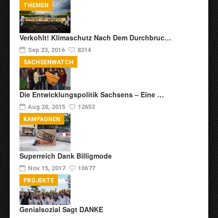
THEMEN
Verkohlt! Klimaschutz Nach Dem Durchbruc…
Sep 23, 2016
8314
SACHSENWATCH
Die Entwicklungspolitik Sachsens – Eine …
Aug 20, 2015
12653
KAMPAGNEN
Superreich Dank Billigmode
Nov 15, 2017
10677
PROJEKTE
Genialsozial Sagt DANKE