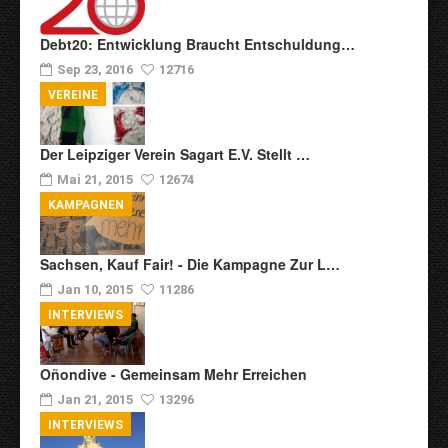
Debt20: Entwicklung Braucht Entschuldung…
Sep 23, 2016
12716
VEREINE
Der Leipziger Verein Sagart E.V. Stellt …
Mai 21, 2015
12674
KAMPAGNEN
Sachsen, Kauf Fair! - Die Kampagne Zur L…
Jan 10, 2015
11286
INTERVIEWS
Oñondive - Gemeinsam Mehr Erreichen
Jan 21, 2015
13296
INTERVIEWS