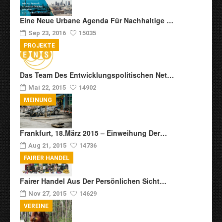
Eine Neue Urbane Agenda Für Nachhaltige …
Sep 23, 2016
15035
PROJEKTE
Das Team Des Entwicklungspolitischen Net…
Mai 22, 2015
14902
MEINUNG
Frankfurt, 18.März 2015 – Einweihung Der…
Aug 21, 2015
14736
FAIRER HANDEL
Fairer Handel Aus Der Persönlichen Sicht…
Nov 27, 2015
14629
VEREINE