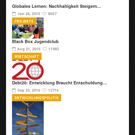
Globales Lernen: Nachhaltigkeit Steigern…
Jan 24, 2015
8657
PROJEKTE
Black Box Jugendclub
Aug 21, 2015
11983
WIRTSCHAFT
Debt20: Entwicklung Braucht Entschuldung…
Sep 23, 2016
12716
ENTWICKLUNGSPOLITIK