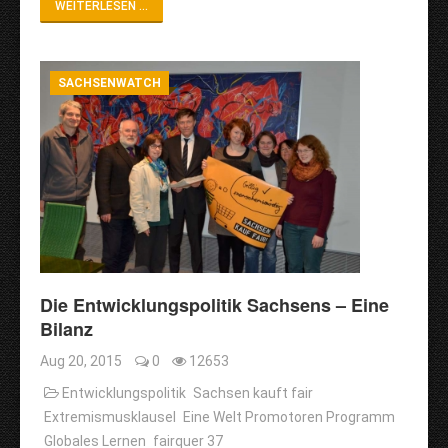
WEITERLESEN ...
SACHSENWATCH
Die Entwicklungspolitik Sachsens – Eine
Bilanz
Aug 20, 2015
0
12653
Entwicklungspolitik
Sachsen kauft fair
Extremismusklausel
Eine Welt Promotoren Programm
Globales Lernen
fairquer 37