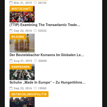
Mai 21, 2015
34133
WIRTSCHAFT
(TTIP) Examining The Transatlantic Trade…
Sep 23, 2016
32532
BILDUNG
Der Beutelsbacher Konsens Im Globalen Le…
Aug 21, 2015
20400
KAMPAGNEN
Schuhe „Made In Europe“ – Zu Hungerlöhne…
Sep 23, 2016
19565
ENTWICKLUNGSPOLITIK