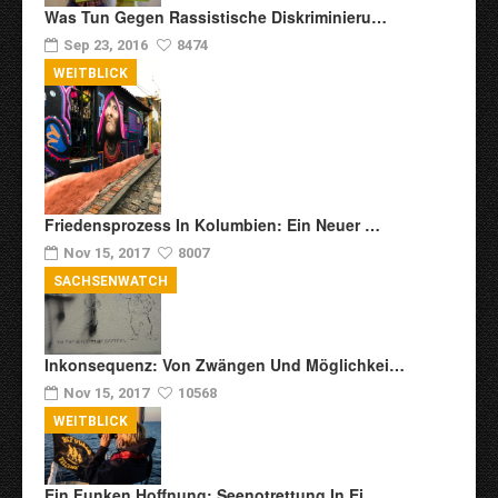
Was Tun Gegen Rassistische Diskriminieru…
Sep 23, 2016
8474
WEITBLICK
Friedensprozess In Kolumbien: Ein Neuer …
Nov 15, 2017
8007
SACHSENWATCH
Inkonsequenz: Von Zwängen Und Möglichkei…
Nov 15, 2017
10568
WEITBLICK
Ein Funken Hoffnung: Seenotrettung In Ei…