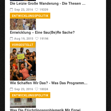
Die Letzte Große Wanderung - Die Thesen …
Sep 23, 2016
19339
ENTWICKLUNGSPOLITIK
Entwicklung – Eine Sau(be)re Sache?
Aug 19, 2015
19194
VORGESTELLT
Wie Schaffen Wir Das? - Was Das Programm…
Sep 23, 2016
18024
ENTWICKLUNGSPOLITIK
Was Die Flüchtlingsproblematik Mit Entwi…