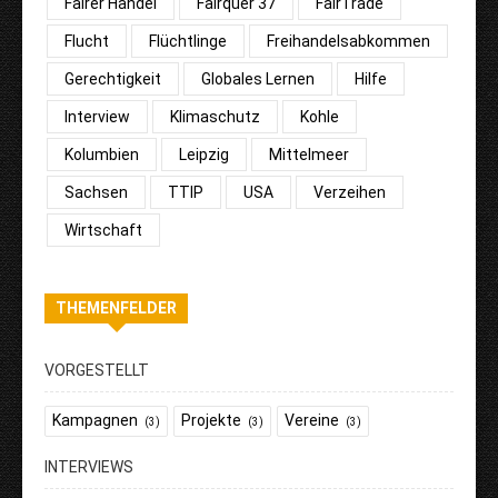
Fairer Handel
Fairquer 37
FairTrade
Flucht
Flüchtlinge
Freihandelsabkommen
Gerechtigkeit
Globales Lernen
Hilfe
Interview
Klimaschutz
Kohle
Kolumbien
Leipzig
Mittelmeer
Sachsen
TTIP
USA
Verzeihen
Wirtschaft
THEMENFELDER
VORGESTELLT
Kampagnen
Projekte
Vereine
(3)
(3)
(3)
INTERVIEWS