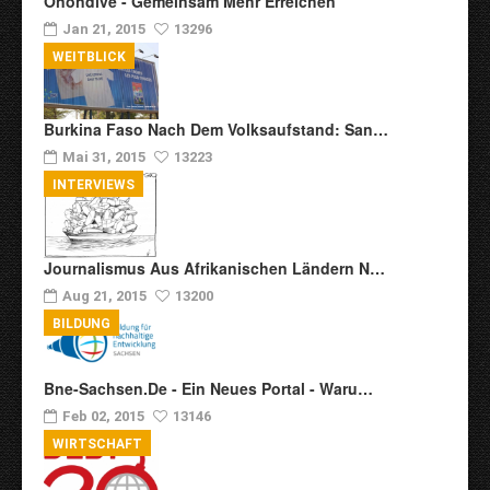
Oñondive - Gemeinsam Mehr Erreichen
Jan 21, 2015
13296
WEITBLICK
Burkina Faso Nach Dem Volksaufstand: San…
Mai 31, 2015
13223
INTERVIEWS
Journalismus Aus Afrikanischen Ländern N…
Aug 21, 2015
13200
BILDUNG
Bne-Sachsen.de - Ein Neues Portal - Waru…
Feb 02, 2015
13146
WIRTSCHAFT