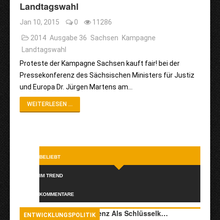
Landtagswahl
Jan 10, 2015
0
11286
2014
Ausgabe 36
Sachsen
Kampagne
Landtagswahl
Proteste der Kampagne Sachsen kauft fair! bei der
Pressekonferenz des Sächsischen Ministers für Justiz
und Europa Dr. Jürgen Martens am…
WEITERLESEN ...
BELIEBT
IM TREND
KOMMENTARE
Transkulturelle Kompetenz Als Schlüsselk…
ENTWICKLUNGSPOLITIK