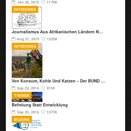
Jan 24, 2015
11798
INTERVIEWS
Journalismus Aus Afrikanischen Ländern N…
Aug 21, 2015
13200
INTERVIEWS
Von Konsum, Kohle Und Katzen – Der BUND …
Sep 23, 2016
9130
THEMEN
Befreiung Statt Entwicklung
Sep 23, 2016
13774
BILDUNG