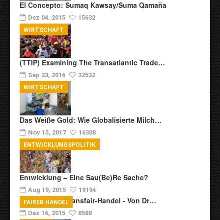
El Concepto: Sumaq Kawsay/Suma Qamaña
Dez 04, 2015
15632
WIRTSCHAFT
(TTIP) Examining The Transatlantic Trade…
Sep 23, 2016
32532
WIRTSCHAFT
Das Weiße Gold: Wie Globalisierte Milch…
Nov 15, 2017
16308
ENTWICKLUNGSPOLITIK
Entwicklung – Eine Sau(be)re Sache?
Aug 19, 2015
19194
Zur Kritik Am Transfair-Handel - Von Dr…
FAIRER HANDEL
Dez 16, 2015
8588