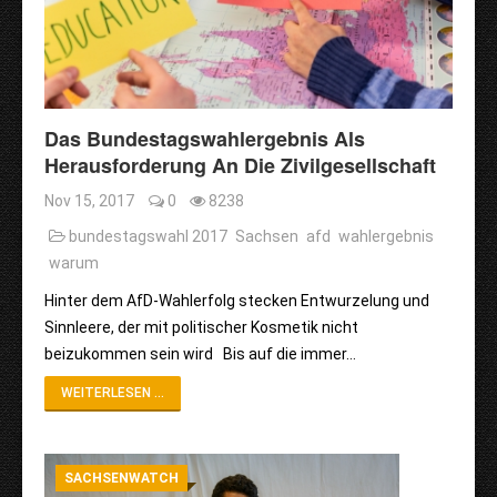
Das Bundestagswahlergebnis Als
Herausforderung An Die Zivilgesellschaft
Nov 15, 2017
0
8238
bundestagswahl 2017
Sachsen
afd
wahlergebnis
warum
Hinter dem AfD-Wahlerfolg stecken Entwurzelung und
Sinnleere, der mit politischer Kosmetik nicht
beizukommen sein wird Bis auf die immer…
WEITERLESEN ...
SACHSENWATCH