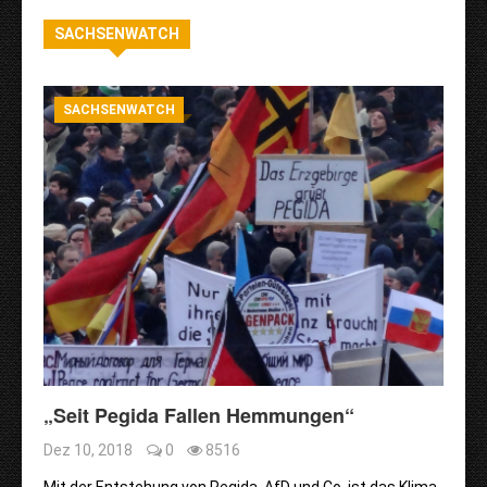
SACHSENWATCH
SACHSENWATCH
„Seit Pegida Fallen Hemmungen“
Dez 10, 2018
0
8516
Mit der Entstehung von Pegida, AfD und Co. ist das Klima