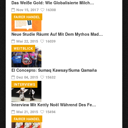
Das Weiße Gold: Wie Globalisierte Milch…
Nov 15, 2017
16308
FAIRER HANDEL
Neue Studie Räumt Auf Mit Dem Mythos Mad…
Mai 22, 2015
16039
WEITBLICK
El Concepto: Sumaq Kawsay/Suma Qamaña
Dez 04, 2015
15632
INTERVIEWS
Interview Mit Kettly Noël Während Des Fe…
Mai 21, 2015
15494
FAIRER HANDEL