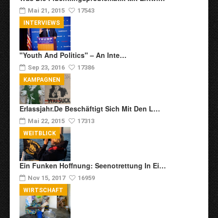
Mai 21, 2015
17543
INTERVIEWS
"Youth And Politics" – An Inte…
Sep 23, 2016
17386
KAMPAGNEN
Erlassjahr.de Beschäftigt Sich Mit Den L…
Mai 22, 2015
17313
WEITBLICK
Ein Funken Hoffnung: Seenotrettung In Ei…
Nov 15, 2017
16959
WIRTSCHAFT