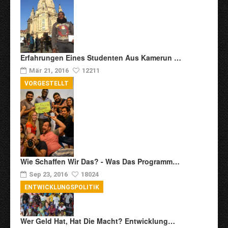
Erfahrungen Eines Studenten Aus Kamerun …
Mär 21, 2016
12211
VORGESTELLT
Wie Schaffen Wir Das? - Was Das Programm…
Sep 23, 2016
18024
ENTWICKLUNGSPOLITIK
Wer Geld Hat, Hat Die Macht? Entwicklung…