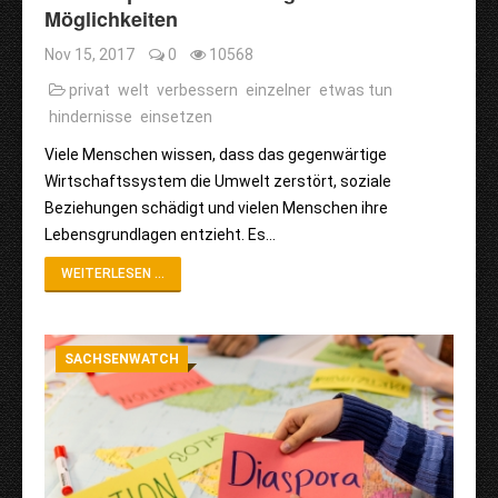
Möglichkeiten
Nov 15, 2017
0
10568
privat
welt
verbessern
einzelner
etwas tun
hindernisse
einsetzen
Viele Menschen wissen, dass das gegenwärtige
Wirtschaftssystem die Umwelt zerstört, soziale
Beziehungen schädigt und vielen Menschen ihre
Lebensgrundlagen entzieht. Es…
WEITERLESEN ...
SACHSENWATCH