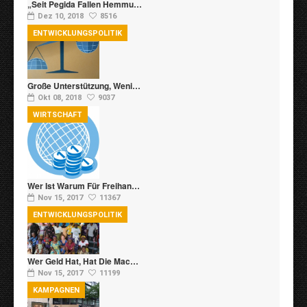
„Seit Pegida Fallen Hemmu…
Dez 10, 2018
8516
ENTWICKLUNGSPOLITIK
Große Unterstützung, Weni…
Okt 08, 2018
9037
WIRTSCHAFT
Wer Ist Warum Für Freihan…
Nov 15, 2017
11367
ENTWICKLUNGSPOLITIK
Wer Geld Hat, Hat Die Mac…
Nov 15, 2017
11199
KAMPAGNEN