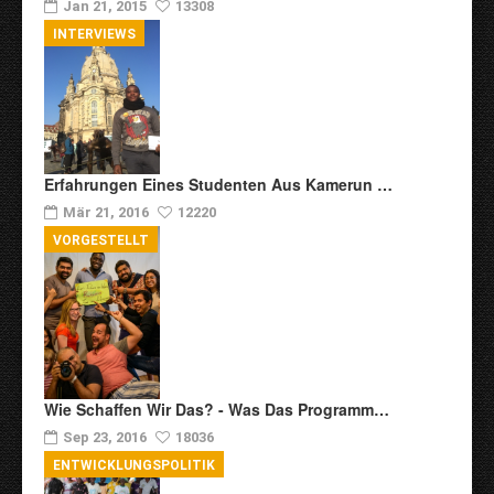
Jan 21, 2015
13308
INTERVIEWS
Erfahrungen Eines Studenten Aus Kamerun …
Mär 21, 2016
12220
VORGESTELLT
Wie Schaffen Wir Das? - Was Das Programm…
Sep 23, 2016
18036
ENTWICKLUNGSPOLITIK