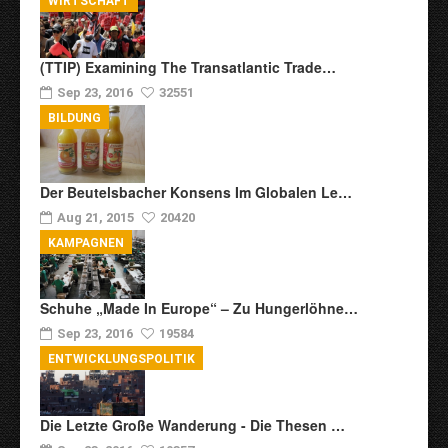
WIRTSCHAFT
(TTIP) Examining The Transatlantic Trade…
Sep 23, 2016
32551
BILDUNG
Der Beutelsbacher Konsens Im Globalen Le…
Aug 21, 2015
20420
KAMPAGNEN
Schuhe „Made In Europe“ – Zu Hungerlöhne…
Sep 23, 2016
19584
ENTWICKLUNGSPOLITIK
Die Letzte Große Wanderung - Die Thesen …