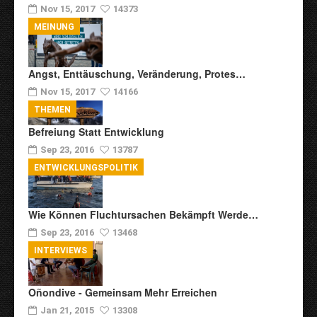
Nov 15, 2017
14373
MEINUNG
Angst, Enttäuschung, Veränderung, Protes…
Nov 15, 2017
14166
THEMEN
Befreiung Statt Entwicklung
Sep 23, 2016
13787
ENTWICKLUNGSPOLITIK
Wie Können Fluchtursachen Bekämpft Werde…
Sep 23, 2016
13468
INTERVIEWS
Oñondive - Gemeinsam Mehr Erreichen
Jan 21, 2015
13308