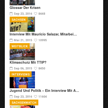
Glossar Der Krisen
Sep 23, 2016
8448
SACHSEN
Interview Mit Mauricio Salazar, Mitarbei…
Mai 21, 2015
10995
WEITBLICK
Klimaschutz Mit TTIP?
Sep 06, 2015
8450
INTERVIEWS
Jugend Und Politik – Ein Interview Mit A…
Sep 23, 2016
11604
SACHSENWATCH