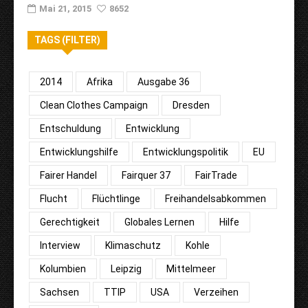
Mai 21, 2015
8652
TAGS (FILTER)
2014
Afrika
Ausgabe 36
Clean Clothes Campaign
Dresden
Entschuldung
Entwicklung
Entwicklungshilfe
Entwicklungspolitik
EU
Fairer Handel
Fairquer 37
FairTrade
Flucht
Flüchtlinge
Freihandelsabkommen
Gerechtigkeit
Globales Lernen
Hilfe
Interview
Klimaschutz
Kohle
Kolumbien
Leipzig
Mittelmeer
Sachsen
TTIP
USA
Verzeihen