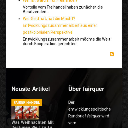
Wer ist warum für Freihandel?
Vorteile vom Freihandel haben zunächst die
Besitzenden…
Wer Geld hat, hat die Macht?
Entwicklungszusammenarbeit aus einer
postkolonialen Perspektive
Entwicklungszusammenarbeit möchte die Welt
durch Kooperation gerechter…
Neuste Artikel
Über fairquer
Der
FAIRER HANDEL
entwicklungspolitische
Rundbrief
fairquer
wird
Was Weihnachten Mit
vom
Der Einen Welt Zu Tu…