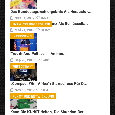
Das Bundestagswahlergebnis Als Herausfor…
Nov 15, 2017
8276
Transkulturelle Kompetenz Als Schlüsselk…
ENTWICKLUNGSPOLITIK
Mai 21, 2015
34152
INTERVIEWS
"Youth And Politics" – An Inte…
Sep 23, 2016
17401
WIRTSCHAFT
„Compact With Africa“: Startschuss Für D…
Nov 15, 2017
10548
KUNST UND ENTWICKLUNG
Kann Die KUNST Helfen, Die Situation Der…