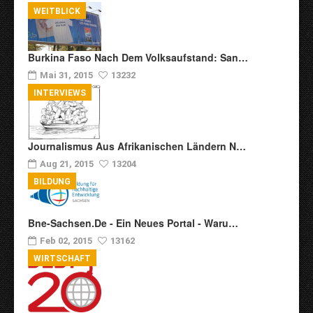
WEITBLICK
Burkina Faso Nach Dem Volksaufstand: San…
Mai 31, 2015
13232
INTERVIEWS
Journalismus Aus Afrikanischen Ländern N…
Aug 21, 2015
13204
BILDUNG
Bne-Sachsen.de - Ein Neues Portal - Waru…
Feb 02, 2015
13162
WIRTSCHAFT