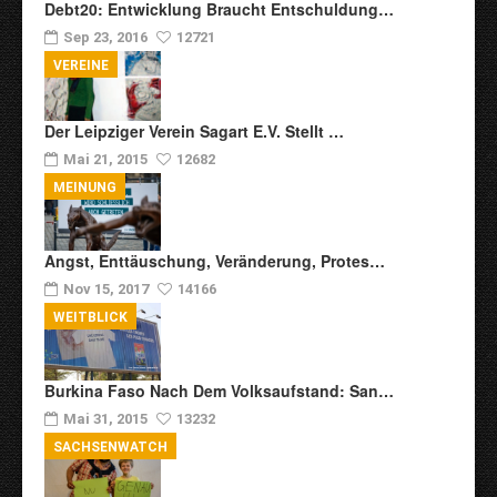
Debt20: Entwicklung Braucht Entschuldung…
Sep 23, 2016
12721
VEREINE
Der Leipziger Verein Sagart E.V. Stellt …
Mai 21, 2015
12682
MEINUNG
Angst, Enttäuschung, Veränderung, Protes…
Nov 15, 2017
14166
WEITBLICK
Burkina Faso Nach Dem Volksaufstand: San…
Mai 31, 2015
13232
SACHSENWATCH