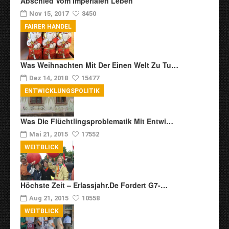
Abschied Vom Imperialen Leben
Nov 15, 2017
8450
FAIRER HANDEL
Was Weihnachten Mit Der Einen Welt Zu Tu…
Dez 14, 2018
15477
ENTWICKLUNGSPOLITIK
Was Die Flüchtlingsproblematik Mit Entwi…
Mai 21, 2015
17552
WEITBLICK
Höchste Zeit – Erlassjahr.de Fordert G7-…
Aug 21, 2015
10558
WEITBLICK