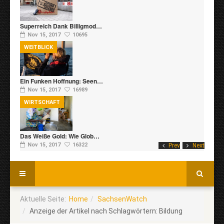
Superreich Dank Billigmod…
Nov 15, 2017
10695
WEITBLICK
Ein Funken Hoffnung: Seen…
Nov 15, 2017
16989
WIRTSCHAFT
Das Weiße Gold: Wie Glob…
Nov 15, 2017
16322
Prev
Next
Aktuelle Seite:
Home
SachsenWatch
Anzeige der Artikel nach Schlagwörtern: Bildung