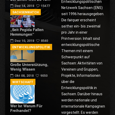
Entwicklungspolitischen
Dez 14, 2018
15477
Netzwerk Sachsen (ENS)
SACHSENWATCH
seit 1996 herausgegeben.
Die
fairquer
erscheint
seither ein- bis zweimal
„Seit Pegida Fallen
pro Jahr in einer
Hemmungen“
Printversion. Inhalt sind
Dez 10, 2018
8540
entwicklungspolitische
ENTWICKLUNGSPOLITIK
Themen mit einem
Schwerpunkt auf
Sachsen: Aktivitäten von
Große Unterstützung,
Wenig Wissen
Vereinen und Gruppen,
Projekte, Informationen
Okt 08, 2018
9050
über die
WIRTSCHAFT
Entwicklungspolitik in
Sachsen. Darüber hinaus
werden nationale und
Wer Ist Warum Für
internationale Kampagnen
Freihandel?
vorgestellt. Es werden