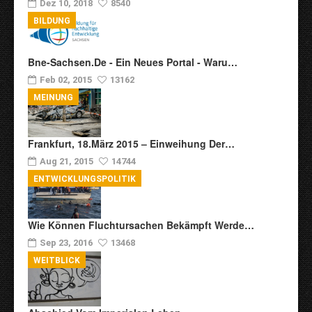
Dez 10, 2018
8540
BILDUNG
Bne-Sachsen.de - Ein Neues Portal - Waru…
Feb 02, 2015
13162
MEINUNG
Frankfurt, 18.März 2015 – Einweihung Der…
Aug 21, 2015
14744
ENTWICKLUNGSPOLITIK
Wie Können Fluchtursachen Bekämpft Werde…
Sep 23, 2016
13468
WEITBLICK