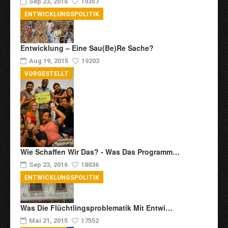
Sep 23, 2016
19357
ENTWICKLUNGSPOLITIK
Entwicklung – Eine Sau(be)re Sache?
Aug 19, 2015
19203
VORGESTELLT
Wie Schaffen Wir Das? - Was Das Programm…
Sep 23, 2016
18036
ENTWICKLUNGSPOLITIK
Was Die Flüchtlingsproblematik Mit Entwi…
Mai 21, 2015
17552