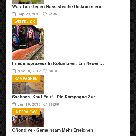
Was Tun Gegen Rassistische Diskriminieru…
Sep 23, 2016
8486
WEITBLICK
Friedensprozess In Kolumbien: Ein Neuer …
Nov 15, 2017
8018
KAMPAGNEN
Sachsen, Kauf Fair! - Die Kampagne Zur L…
Jan 10, 2015
11299
INTERVIEWS
Oñondive - Gemeinsam Mehr Erreichen