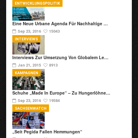
ENTWICKLUNGSPOLITIK
Eine Neue Urbane Agenda Für Nachhaltige …
Sep 23, 2016
15043
INTERVIEWS
Interviews Zur Umsetzung Von Globalem Le…
Jan 21, 2015
8913
KAMPAGNEN
Schuhe „Made In Europe“ – Zu Hungerlöhne…
Sep 23, 2016
19584
SACHSENWATCH
„Seit Pegida Fallen Hemmungen“