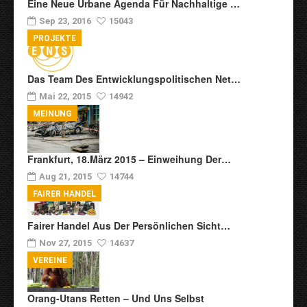
Eine Neue Urbane Agenda Für Nachhaltige …
Sep 23, 2016
15043
PROJEKTE
Das Team Des Entwicklungspolitischen Net…
Mai 22, 2015
14942
MEINUNG
Frankfurt, 18.März 2015 – Einweihung Der…
Aug 21, 2015
14744
FAIRER HANDEL
Fairer Handel Aus Der Persönlichen Sicht…
Nov 27, 2015
14637
VEREINE
Orang-Utans Retten – Und Uns Selbst