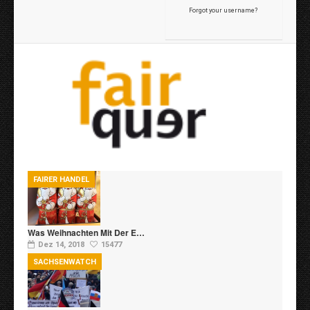
Forgot your username?
FAIRER HANDEL
Was Weihnachten Mit Der E…
Dez 14, 2018
15477
SACHSENWATCH