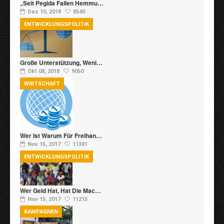
„Seit Pegida Fallen Hemmu…
Dez 10, 2018
8540
ENTWICKLUNGSPOLITIK
Große Unterstützung, Weni…
Okt 08, 2018
9050
WIRTSCHAFT
Wer Ist Warum Für Freihan…
Nov 15, 2017
11381
ENTWICKLUNGSPOLITIK
Wer Geld Hat, Hat Die Mac…
Nov 15, 2017
11215
KAMPAGNEN