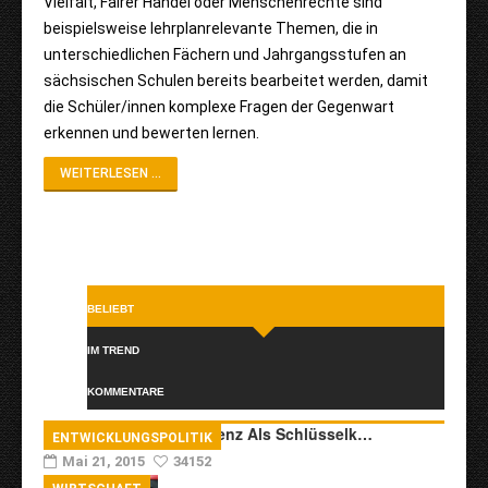
Vielfalt, Fairer Handel oder Menschenrechte sind
beispielsweise lehrplanrelevante Themen, die in
unterschiedlichen Fächern und Jahrgangsstufen an
sächsischen Schulen bereits bearbeitet werden, damit
die Schüler/innen komplexe Fragen der Gegenwart
erkennen und bewerten lernen.
WEITERLESEN ...
BELIEBT
IM TREND
KOMMENTARE
Transkulturelle Kompetenz Als Schlüsselk…
ENTWICKLUNGSPOLITIK
Mai 21, 2015
34152