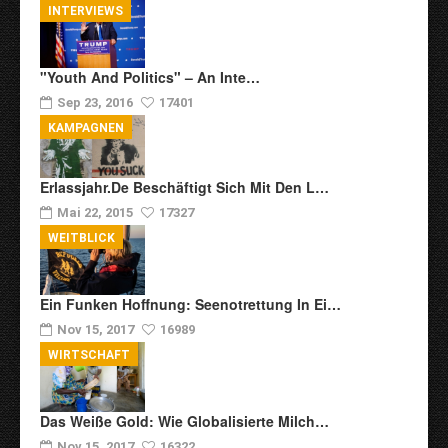
INTERVIEWS
"Youth And Politics" – An Inte…
Sep 23, 2016
17401
KAMPAGNEN
Erlassjahr.de Beschäftigt Sich Mit Den L…
Mai 22, 2015
17327
WEITBLICK
Ein Funken Hoffnung: Seenotrettung In Ei…
Nov 15, 2017
16989
WIRTSCHAFT
Das Weiße Gold: Wie Globalisierte Milch…
Nov 15, 2017
16322