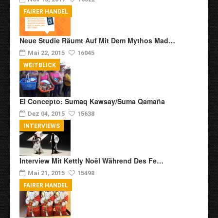
FAIRER HANDEL
Neue Studie Räumt Auf Mit Dem Mythos Mad…
Mai 22, 2015
16045
WEITBLICK
El Concepto: Sumaq Kawsay/Suma Qamaña
Dez 04, 2015
15638
INTERVIEWS
Interview Mit Kettly Noël Während Des Fe…
Mai 21, 2015
15498
FAIRER HANDEL