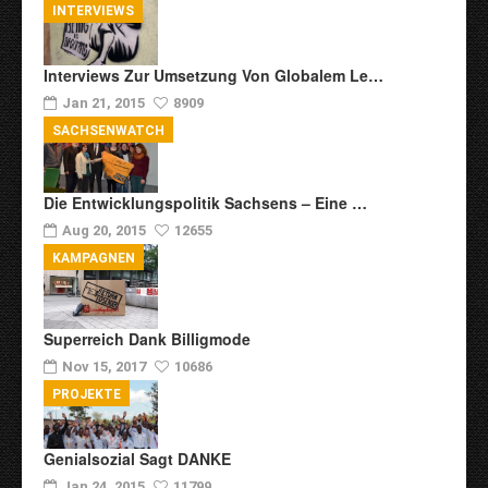
INTERVIEWS
Interviews Zur Umsetzung Von Globalem Le…
Jan 21, 2015
8909
SACHSENWATCH
Die Entwicklungspolitik Sachsens – Eine …
Aug 20, 2015
12655
KAMPAGNEN
Superreich Dank Billigmode
Nov 15, 2017
10686
PROJEKTE
Genialsozial Sagt DANKE
Jan 24, 2015
11799