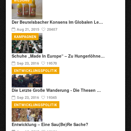
BILDUNG
Der Beutelsbacher Konsens Im Globalen Le…
Aug 21, 2015
20407
KAMPAGNEN
Schuhe „Made In Europe“ – Zu Hungerlöhne…
Sep 23, 2016
19570
ENTWICKLUNGSPOLITIK
Die Letzte Große Wanderung - Die Thesen …
Sep 23, 2016
19345
ENTWICKLUNGSPOLITIK
Entwicklung – Eine Sau(be)re Sache?