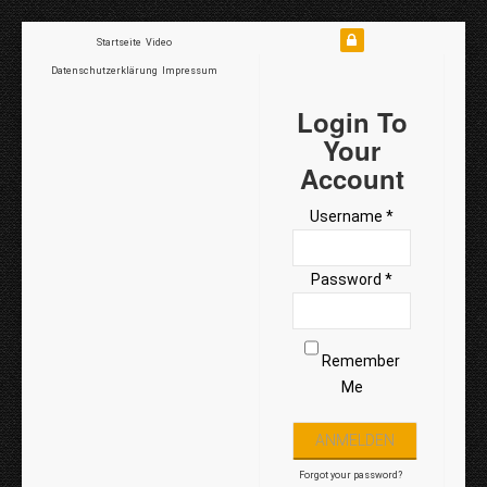
Startseite
Video
Datenschutzerklärung
Impressum
Login To
Your
Account
Username *
Password *
Remember
Me
Forgot your password?