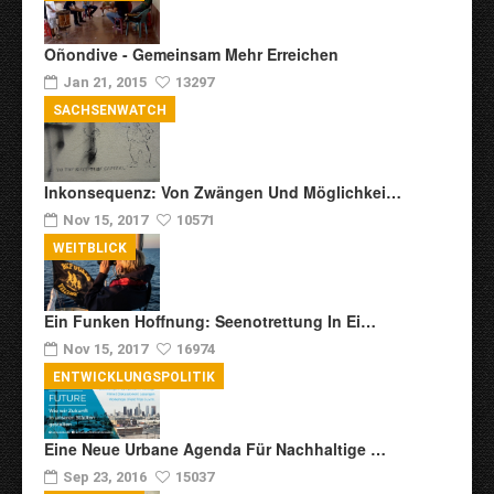
Oñondive - Gemeinsam Mehr Erreichen
Jan 21, 2015
13297
SACHSENWATCH
Inkonsequenz: Von Zwängen Und Möglichkei…
Nov 15, 2017
10571
WEITBLICK
Ein Funken Hoffnung: Seenotrettung In Ei…
Nov 15, 2017
16974
ENTWICKLUNGSPOLITIK
Eine Neue Urbane Agenda Für Nachhaltige …
Sep 23, 2016
15037