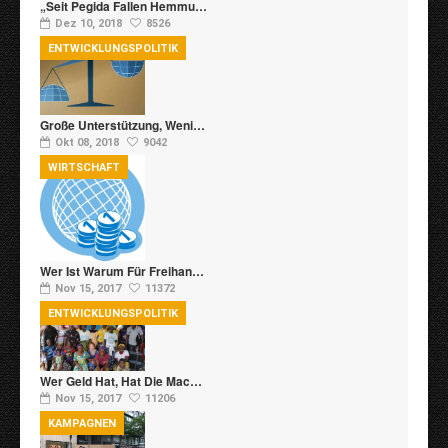
„Seit Pegida Fallen Hemmu…
Dez 10, 2018
8526
ENTWICKLUNGSPOLITIK
Große Unterstützung, Weni…
Okt 08, 2018
9042
WIRTSCHAFT
Wer Ist Warum Für Freihan…
Nov 15, 2017
11372
ENTWICKLUNGSPOLITIK
Wer Geld Hat, Hat Die Mac…
Nov 15, 2017
11206
KAMPAGNEN