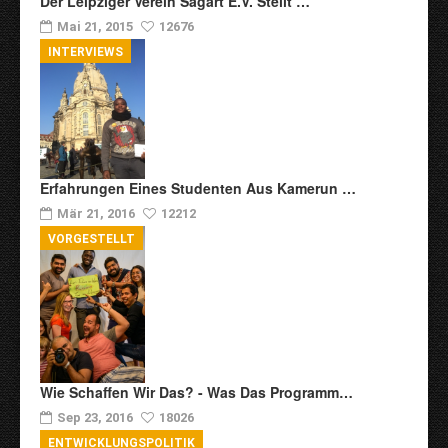
Der Leipziger Verein Sagart E.V. Stellt …
Mai 21, 2015
12676
INTERVIEWS
Erfahrungen Eines Studenten Aus Kamerun …
Mär 21, 2016
12212
VORGESTELLT
Wie Schaffen Wir Das? - Was Das Programm…
Sep 23, 2016
18026
ENTWICKLUNGSPOLITIK