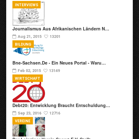
INTERVIEWS
Journalismus Aus Afrikanischen Ländern N…
Aug 21, 2015
13201
BILDUNG
Bne-Sachsen.de - Ein Neues Portal - Waru…
Feb 02, 2015
13149
WIRTSCHAFT
Debt20: Entwicklung Braucht Entschuldung…
Sep 23, 2016
12716
VEREINE