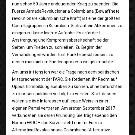
nun schon 50 Jahre andauernden Krieg zu beenden. Die
Fuerza ArmadaRevolucionaria Colombiana (Bewaffnete
revolutionäre kolumbianische Kraft) ist eine der größten
Guerrillagruppen in Kolumbien. Sich auf ein Abkommen zu
einigen ist keine leichte Aufgabe. Es erfordert
Anstrengung und Kompromissbereitschaft beider
Seiten, um Frieden zu schließen, Zu Beginn der
Verhandlungen wurden fünf Punkte beschlossen, zu
denen man sich im Friedensprozess einigen möchte.
Am umstrittensten war die Frage nach dem politischen
Mitspracherecht der FARC. Sie forderten, ihr Recht auf
Oppositionsbildung ausüben zu können, ohne befürchten
zu müssen, politisch verfolgt zu werden. Stattdessen
wollen sie ihre Interessen auf legale Weise in einer
eigenen Partei vertreten. Am ersten September 2017
verkündeten sie deren Gründung. Sie trägt ebenso den
Namen FARC – das Kürzel steht nun für Fuerza
Alternativa Revolucionaria Colombiana (Alternative