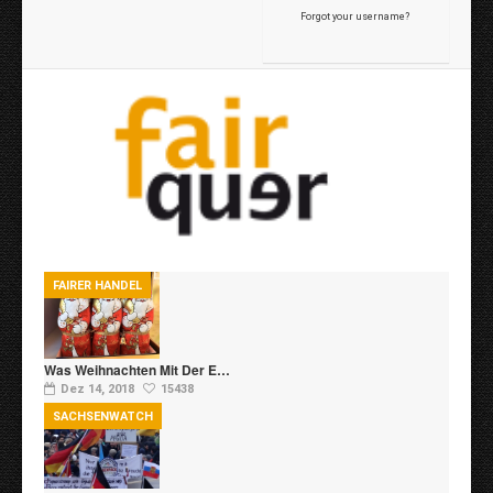
Forgot your username?
FAIRER HANDEL
Was Weihnachten Mit Der E…
Dez 14, 2018
15438
SACHSENWATCH