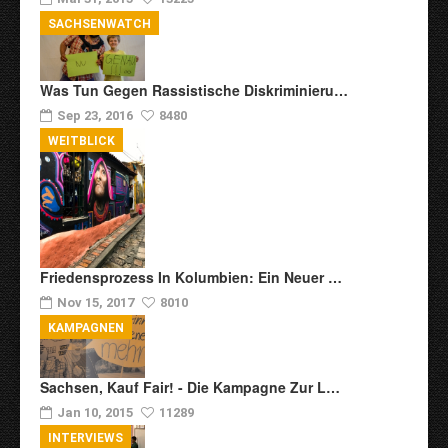
SACHSENWATCH
Was Tun Gegen Rassistische Diskriminieru…
Sep 23, 2016
8480
WEITBLICK
Friedensprozess In Kolumbien: Ein Neuer …
Nov 15, 2017
8010
KAMPAGNEN
Sachsen, Kauf Fair! - Die Kampagne Zur L…
Jan 10, 2015
11289
INTERVIEWS