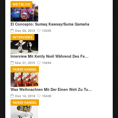
WEITBLICK
El Concepto: Sumaq Kawsay/Suma Qamaña
Dez 04, 2015
15635
INTERVIEWS
Interview Mit Kettly Noël Während Des Fe…
Mai 21, 2015
15494
FAIRER HANDEL
Was Weihnachten Mit Der Einen Welt Zu Tu…
Dez 14, 2018
15438
FAIRER HANDEL