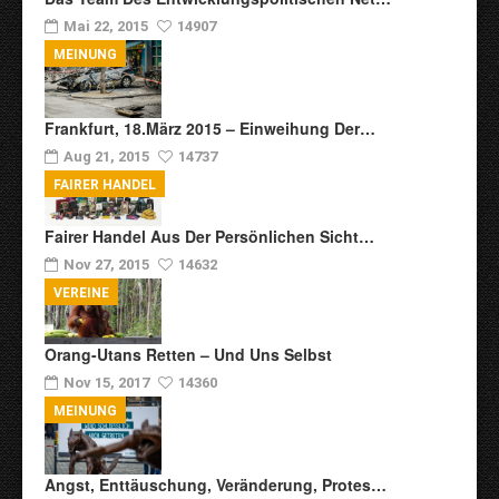
Mai 22, 2015
14907
MEINUNG
Frankfurt, 18.März 2015 – Einweihung Der…
Aug 21, 2015
14737
FAIRER HANDEL
Fairer Handel Aus Der Persönlichen Sicht…
Nov 27, 2015
14632
VEREINE
Orang-Utans Retten – Und Uns Selbst
Nov 15, 2017
14360
MEINUNG
Angst, Enttäuschung, Veränderung, Protes…