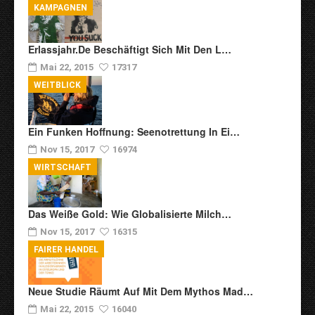
KAMPAGNEN
Erlassjahr.de Beschäftigt Sich Mit Den L…
Mai 22, 2015
17317
WEITBLICK
Ein Funken Hoffnung: Seenotrettung In Ei…
Nov 15, 2017
16974
WIRTSCHAFT
Das Weiße Gold: Wie Globalisierte Milch…
Nov 15, 2017
16315
FAIRER HANDEL
Neue Studie Räumt Auf Mit Dem Mythos Mad…
Mai 22, 2015
16040