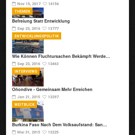
Nov 15, 2017
14156
THEMEN
Befreiung Statt Entwicklung
Sep 23, 2016
13777
ENTWICKLUNGSPOLITIK
Wie Können Fluchtursachen Bekämpft Werde…
Sep 23, 2016
13463
INTERVIEWS
Oñondive - Gemeinsam Mehr Erreichen
Jan 21, 2015
13297
WEITBLICK
Burkina Faso Nach Dem Volksaufstand: San…
Mai 31, 2015
13225