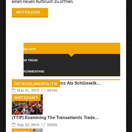
einen neuen Aufbruch zu öffnen.
WEITERLESEN ...
BELIEBT
IM TREND
KOMMENTARE
Transkulturelle Kompetenz Als Schlüsselk…
ENTWICKLUNGSPOLITIK
Mai 21, 2015
34140
WIRTSCHAFT
(TTIP) Examining The Transatlantic Trade…
Sep 23, 2016
32536