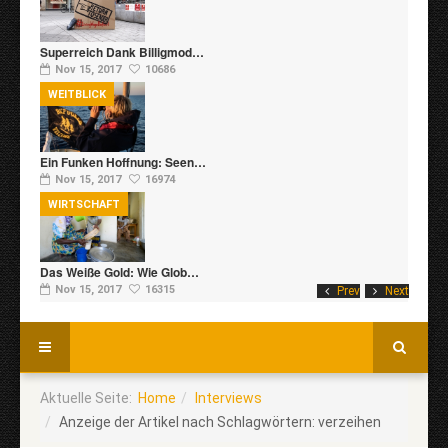
Superreich Dank Billigmod…
Nov 15, 2017
10686
WEITBLICK
Ein Funken Hoffnung: Seen…
Nov 15, 2017
16974
WIRTSCHAFT
Das Weiße Gold: Wie Glob…
Nov 15, 2017
16315
Prev
Next
Aktuelle Seite:
Home
Interviews
Anzeige der Artikel nach Schlagwörtern: verzeihen