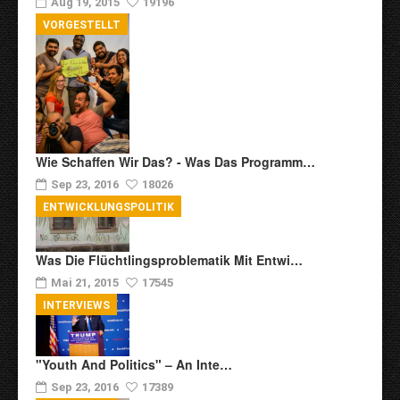
Aug 19, 2015
19196
VORGESTELLT
Wie Schaffen Wir Das? - Was Das Programm…
Sep 23, 2016
18026
ENTWICKLUNGSPOLITIK
Was Die Flüchtlingsproblematik Mit Entwi…
Mai 21, 2015
17545
INTERVIEWS
"Youth And Politics" – An Inte…
Sep 23, 2016
17389