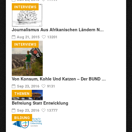
INTERVIEWS
Journalismus Aus Afrikanischen Ländern N…
Aug 21, 2015
13201
INTERVIEWS
Von Konsum, Kohle Und Katzen – Der BUND …
Sep 23, 2016
9131
THEMEN
Befreiung Statt Entwicklung
Sep 23, 2016
13777
BILDUNG