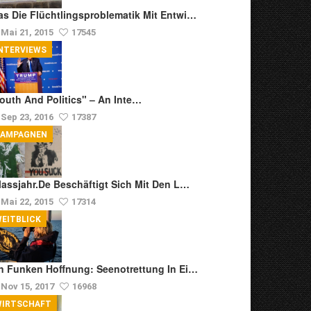
s Die Flüchtlingsproblematik Mit Entwi…
Mai 21, 2015
17545
NTERVIEWS
outh And Politics" – An Inte…
Sep 23, 2016
17387
KAMPAGNEN
lassjahr.de Beschäftigt Sich Mit Den L…
Mai 22, 2015
17314
EITBLICK
n Funken Hoffnung: Seenotrettung In Ei…
Nov 15, 2017
16968
WIRTSCHAFT