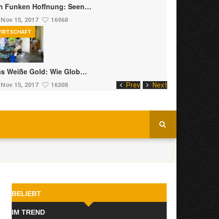
n Funken Hoffnung: Seen…
Nov 15, 2017
16968
IRTSCHAFT
s Weiße Gold: Wie Glob…
Nov 15, 2017
16308
Prev
Next
BELIEBT
IM TREND