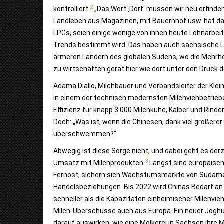
2
kontrolliert.
„Das Wort ‚Dorf‘ müssen wir neu erfinden
Landleben aus Magazinen, mit Bauernhof usw. hat das
LPGs, seien einige wenige von ihnen heute Lohnarbeit
Trends bestimmt wird. Das haben auch sächsische
ärmeren Ländern des globalen Südens, wo die Mehrheit
zu wirtschaften gerät hier wie dort unter den Druck 
Adama Diallo, Milchbauer und Verbandsleiter der Klei
in einem der technisch modernsten Milchviehbetrie
Effizienz für knapp 3.000 Milchkühe, Kälber und Rinder
Doch: „Was ist, wenn die Chinesen, dank viel größerer
überschwemmen?“
Abwegig ist diese Sorge nicht, und dabei geht es derz
3
Umsatz mit Milchprodukten.
Längst sind europäisch
Fernost, sichern sich Wachstums­märkte von Südamer
Handelsbeziehungen. Bis 2022 wird Chinas Bedarf an
schneller als die Kapazitäten einheimischer Milchvie
Milch-Überschüsse auch aus Europa. Ein neuer Joghu
darauf auswirken, wie eine Molkerei in Sachsen ihre M