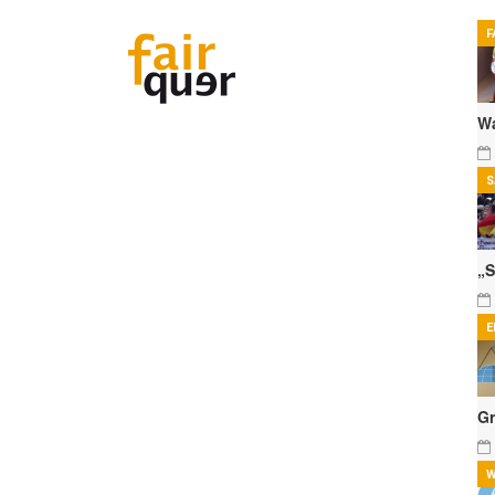
F
Wa
S
„S
E
Gr
W