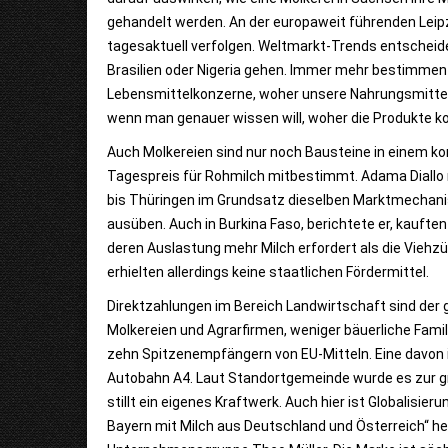
gehandelt werden. An der europaweit führenden Leip
tagesaktuell verfolgen. Weltmarkt-Trends entscheid
Brasilien oder Nigeria gehen. Immer mehr bestimmen
Lebensmittelkonzerne, woher unsere Nahrungsmittel
wenn man genauer wissen will, woher die Produkte 
Auch Molkereien sind nur noch Bausteine in einem ko
Tagespreis für Rohmilch mitbestimmt. Adama Diallo r
bis Thüringen im Grundsatz dieselben Marktmechanis
ausüben. Auch in Burkina Faso, berichtete er, kauft
deren Auslastung mehr Milch erfordert als die Viehz
erhielten allerdings keine staatlichen Fördermittel.
Direktzahlungen im Bereich Landwirtschaft sind der 
Molkereien und Agrarfirmen, weniger bäuerliche Fam
zehn Spitzenempfängern von EU-Mitteln. Eine davon i
Autobahn A4. Laut Standortgemeinde wurde es zur g
stillt ein eigenes Kraftwerk. Auch hier ist Globalisier
Bayern mit Milch aus Deutschland und Österreich“ he