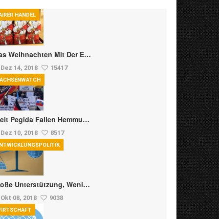
AIRER HANDEL
s Weihnachten Mit Der E…
Dez 14, 2018
15417
ACHSENWATCH
eit Pegida Fallen Hemmu…
Dez 10, 2018
8517
NTWICKLUNGSPOLITIK
oße Unterstützung, Weni…
Okt 08, 2018
9038
IRTSCHAFT