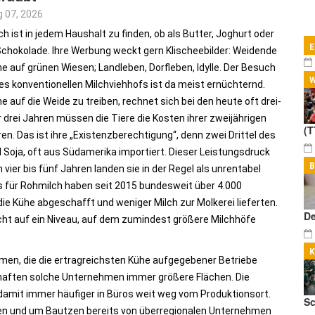
 07, 2026
ch ist in jedem Haushalt zu finden, ob als Butter, Joghurt oder
Tr
Schokolade. Ihre Werbung weckt gern Klischee­bilder: Weidende
e auf grünen Wiesen; Landleben, Dorfleben, Idylle. Der Besuch
es konventionellen Milchviehhofs ist da meist ernüchternd.
e auf die Weide zu treiben, rechnet sich bei den heute oft drei-
ur drei Jahren müssen die Tiere die Kosten ihrer zweijährigen
(T
. Das ist ihre „Existenzberechtigung“, denn zwei Drittel des
 Soja, oft aus Südamerika importiert. Dieser Leistungsdruck
B
n vier bis fünf Jahren landen sie in der Regel als unrentabel
s für Rohmilch haben seit 2015 bundesweit über 4.000
ie Kühe abgeschafft und weniger Milch zur Molkerei lieferten.
De
icht auf ein Niveau, auf dem zumindest größere Milchhöfe
men, die die ertragreichsten Kühe aufgegebener Betriebe
chaften solche Unternehmen immer größere Flächen. Die
damit immer häufiger in Büros weit weg vom Produktionsort.
Sc
sen und um Bautzen bereits von überregionalen Unternehmen