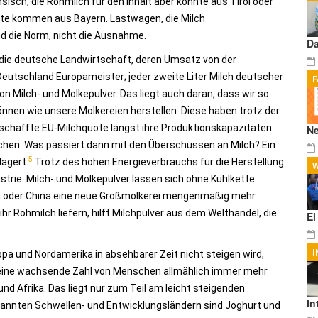
sch, die Rohmilch für den Inhalt aber könnte aus Tirol oder
ukte kommen aus Bayern. Lastwagen, die Milch
d die Norm, nicht die Ausnahme.
Da
 die deutsche Landwirtschaft, deren Umsatz von der
 Deutschland Europameister; jeder zweite Liter Milch deutscher
F
on Milch- und Molkepulver. Das liegt auch daran, dass wir so
können wie unsere Molkereien herstellen. Diese haben trotz der
chaffte EU-Milchquote längst ihre Produktionskapazitäten
Ne
ichen. Was passiert dann mit den Überschüssen an Milch? Ein
5
lagert.
Trotz des hohen Energieverbrauchs für die Herstellung
W
strie. Milch- und Molkepulver lassen sich ohne Kühlkette
ika oder China eine neue Großmolkerei mengenmäßig mehr
hr Rohmilch liefern, hilft Milchpulver aus dem Welthandel, die
E
I
pa und Nordamerika in absehbarer Zeit nicht steigen wird,
 wo eine wachsende Zahl von Menschen allmählich immer mehr
nd Afrika. Das liegt nur zum Teil am leicht steigenden
In
enannten Schwellen- und Entwicklungsländern sind Joghurt und