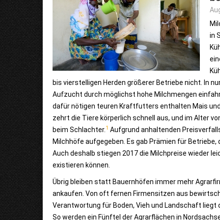
Aug
Mil
in 
Küh
ein
Küh
bis vierstelligen Herden größerer Betriebe nicht. In n
Aufzucht durch möglichst hohe Milchmengen einfahren
dafür nötigen teuren Kraftfutters enthalten Mais und
zehrt die Tiere körperlich schnell aus, und im Alter vo
1
beim Schlachter.
Aufgrund anhaltenden Preisverfall
Milchhöfe aufgegeben. Es gab Prämien für Betriebe, d
Auch deshalb stiegen 2017 die Milchpreise wieder le
existieren können.
Übrig bleiben statt Bauernhöfen immer mehr Agrarfir
ankaufen. Von oft fernen Firmensitzen aus bewirts
Verantwortung für Boden, Vieh und Landschaft liegt 
So werden ein Fünftel der Agrarflächen in Nordsach