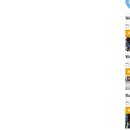
We
E
We
K
Su
W