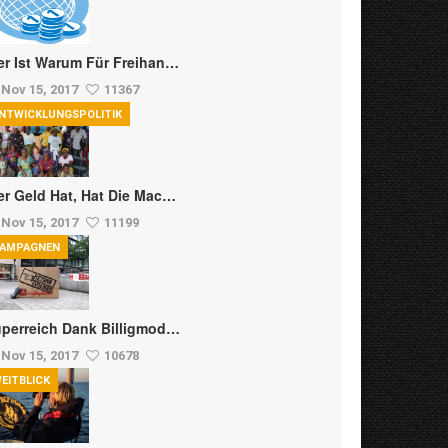
r Ist Warum Für Freihan…
Nov 15, 2017
11367
NTWICKLUNGSPOLITIK
r Geld Hat, Hat Die Mac…
Nov 15, 2017
11199
AMPAGNEN
perreich Dank Billigmod…
Nov 15, 2017
10678
EITBLICK