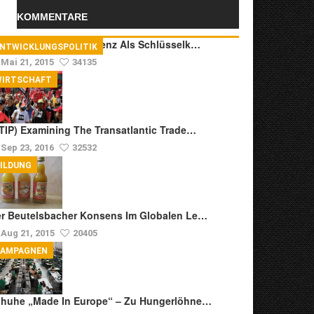
KOMMENTARE
anskulturelle Kompetenz Als Schlüsselk…
ENTWICKLUNGSPOLITIK
Mai 21, 2015
34135
WIRTSCHAFT
TIP) Examining The Transatlantic Trade…
Sep 23, 2016
32532
ILDUNG
r Beutelsbacher Konsens Im Globalen Le…
Aug 21, 2015
20405
KAMPAGNEN
huhe „Made In Europe“ – Zu Hungerlöhne…