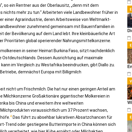
“, so ein Rentner aus der Oberlausitz, „denn mit dem
 nichts mehr zu tun.“ Arbeiteten viele Landbewohner früher in
er einer Agrar­industrie, deren Arbeitsweise von Weltmarkt-
 Landbewohner zunehmend gemeinsam mit Bauernfamilien in
Di
 der Bevölkerung auf dem Land lebt. Ihre kleinbäuerliche Art
der Prioritäten global operierender Nahrungsmittelkonzerne.
nmolkereien in seiner Heimat Burkina Faso, sitzt nachdenklich
be Ost­deutschlands. Dessen Ausrichtung auf maximale
 kann im Vergleich zu Westafrika beeindrucken, gibt Diallo zu.
En
 Betriebe, demnächst Europa mit Billigmilch
eit nicht um Frischmilch. Die hat nur einen geringen Anteil am
e Milchkonzerne Großaktionäre gigantischer Molkereien in
Wi
ika bis China und erweitern ihre weltweiten
 Milchprodukten voraussichtlich um 37 Prozent wachsen,
4
hhöfe.
Das führt zu absehbar lukrativen Absatzchancen für
rt-Trend oder gestiegene Butterimporte in China können sich
ilch verarbeitet, wie hier Kühe ernährt oder Milchaktien