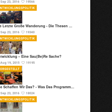
Sep 23, 2016
19566
ENTWICKLUNGSPOLITIK
e Letzte Große Wanderung - Die Thesen …
Sep 23, 2016
19340
ENTWICKLUNGSPOLITIK
twicklung – Eine Sau(be)re Sache?
Aug 19, 2015
19195
VORGESTELLT
e Schaffen Wir Das? - Was Das Programm…
Sep 23, 2016
18024
ENTWICKLUNGSPOLITIK