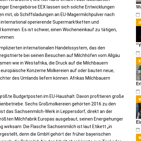
Wa
ziger Energiebörse EEX lassen sich solche Entwicklungen
en mit, ob Schiffsladungen an EU-Magermilchpulver nach
 international operierende Supermarktketten und
I
 kommen. Es ist schwer, einen Wocheneinkauf zu tätigen,
kommen.
"Y
mplizierten internationalen Handelssystem, das den
egistrierte bei seinen Besuchen auf Milchhöfen vom Allgäu
men wie in Westafrika, die Druck auf die Milchbauern
en europäische Konzerne Molkereien auf oder bauten neue,
üchter des Umlands liefern können. Afrikas Milchbauern
Er
größte Budgetposten im EU-Haushalt. Davon profitieren große
W
ilienbetriebe. Sechs Großmolkereien gehörten 2016 zu den
st das Sachsenmilch-Werk in Leppersdorf, direkt an der
rößten Milchfabrik Europas ausgebaut, seinen Energiehunger
Ei
ung wirksam: Die Flasche Sachsenmilch ist laut Etikett „in
rgestellt, denn die GmbH gehört der früher bayerischen