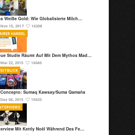
s Weiße Gold: Wie Globalisierte Milch…
Nov 15, 2017
16308
AIRER HANDEL
ue Studie Räumt Auf Mit Dem Mythos Mad…
Mai 22, 2015
16040
EITBLICK
l Concepto: Sumaq Kawsay/Suma Qamaña
Dez 04, 2015
15633
NTERVIEWS
terview Mit Kettly Noël Während Des Fe…