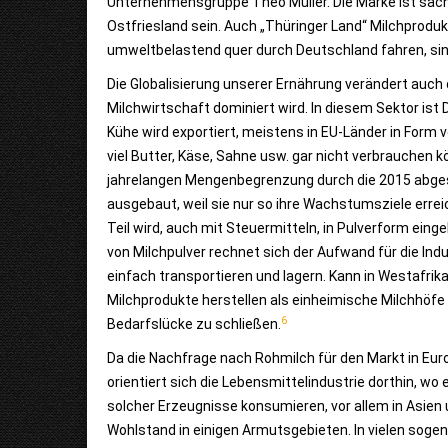
Unternehmensgruppe Theo Müller. Die Marke ist sächsi
Ostfriesland sein. Auch „Thüringer Land“ Milchprod
umweltbelastend quer durch Deutschland fahren, sin
Die Globalisierung unserer Ernährung verändert auch
Milchwirtschaft dominiert wird. In diesem Sektor ist
Kühe wird exportiert, meistens in EU-Länder in Form v
viel Butter, Käse, Sahne usw. gar nicht verbrauchen 
jahrelangen Mengenbegrenzung durch die 2015 abges
ausgebaut, weil sie nur so ihre Wachstumsziele erre
Teil wird, auch mit Steuermitteln, in Pulverform einge
von Milchpulver rechnet sich der Aufwand für die Indu
einfach transportieren und lagern. Kann in Westafr
Milchprodukte herstellen als einheimische Milchhöfe i
6
Bedarfslücke zu schließen.
Da die Nachfrage nach Rohmilch für den Markt in Euro
orientiert sich die Lebens­mittel­industrie dorthin,
solcher Erzeugnisse konsumieren, vor allem in Asien u
Wohlstand in einigen Armutsgebieten. In vielen sog